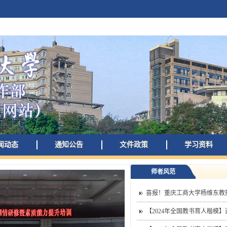
闻动态
通知公告
文件政策
学习资料
师者风范
喜报！重庆工商大学杨维东教授
【2024年全国教书育人楷模