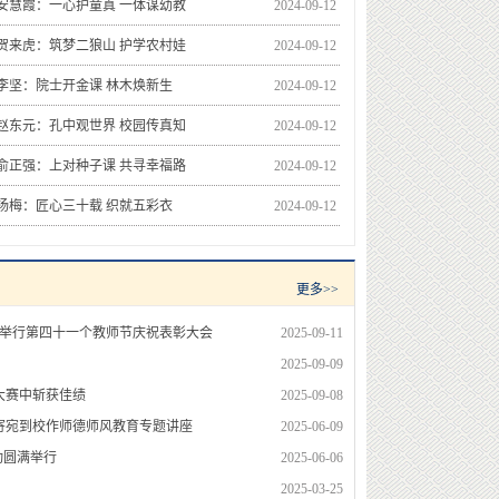
】安慧霞：一心护童真 一体谋幼教
2024-09-12
】贺来虎：筑梦二狼山 护学农村娃
2024-09-12
】李坚：院士开金课 林木焕新生
2024-09-12
】赵东元：孔中观世界 校园传真知
2024-09-12
】俞正强：上对种子课 共寻幸福路
2024-09-12
】杨梅：匠心三十载 织就五彩衣
2024-09-12
更多>>
校举行第四十一个教师节庆祝表彰大会
2025-09-11
2025-09-09
大赛中斩获佳绩
2025-09-08
寄宛到校作师德师风教育专题讲座
2025-06-09
动圆满举行
2025-06-06
2025-03-25