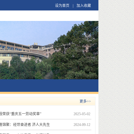
设为首页
|
加入收藏
更多>>
荣获“重庆五一劳动奖章”
2025-05-02
】逄锦聚：经世奋进者 济人大先生
2024-09-12